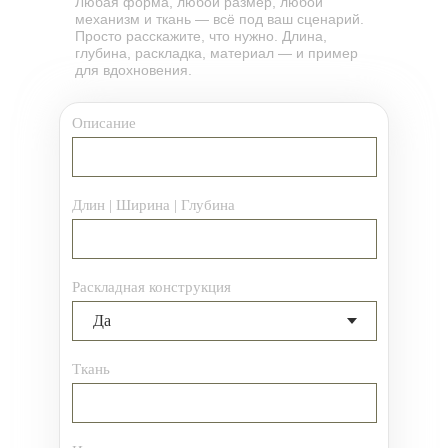
Любая форма, любой размер, любой
механизм и ткань — всё под ваш сценарий.
изготовление дивана на заказ
диван нестандартного размера
диван по индивидуальным размерам
диван на заказ
Заказать диван по своим размерам
Просто расскажите, что нужно. Длина,
глубина, раскладка, материал — и пример
для вдохновения.
Описание
Длин | Ширина | Глубина
Раскладная конструкция
Ткань